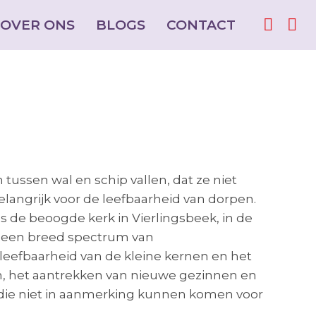
OVER ONS
OVER ONS
BLOGS
BLOGS
CONTACT
CONTACT
Facebo
Facebo
Ins
Ins
page
page
pag
pag
opens
opens
ope
ope
in
in
in
in
new
new
ne
ne
window
window
win
win
ssen wal en schip vallen, dat ze niet
angrijk voor de leefbaarheid van dorpen.
de beoogde kerk in Vierlingsbeek, in de
t een breed spectrum van
leefbaarheid van de kleine kernen en het
, het aantrekken van nieuwe gezinnen en
 die niet in aanmerking kunnen komen voor