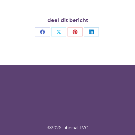
deel dit bericht
Deel
Deel
Deel
Deel
op
op
op
op
Facebook
X
Pinterest
LinkedIn
©2026 Liberaal LVC