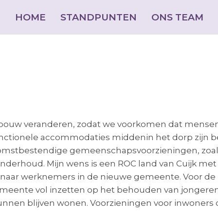
HOME
HOME
STANDPUNTEN
STANDPUNTEN
ONS TEAM
ONS TEAM
ouw veranderen, zodat we voorkomen dat mensen tu
ctionele accommodaties middenin het dorp zijn bel
omstbestendige gemeenschapsvoorzieningen, zoals 
 onderhoud. Mijn wens is een ROC land van Cuijk me
g naar werknemers in de nieuwe gemeente. Voor de 
meente vol inzetten op het behouden van jongeren
unnen blijven wonen. Voorzieningen voor inwoners