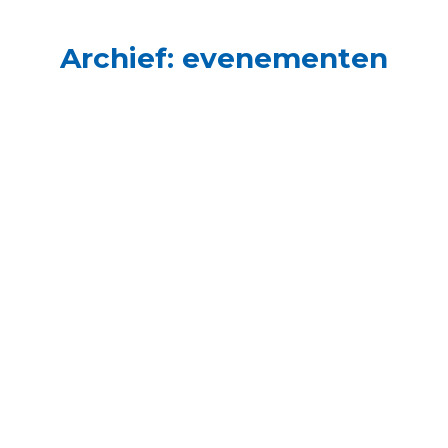
Archief:
evenementen
24. Leroy Laclé (Mill)