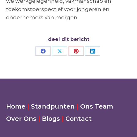
we werkgelegenheid, vakmanschap en
toekomstperspectief voor jongeren en
ondernemers van morgen.
deel dit bericht
Deel
Deel
Deel
Deel
op
op
op
op
Facebook
X
Pinterest
LinkedIn
Home
|
Standpunten
|
Ons Team
Over Ons
|
Blogs
|
Contact