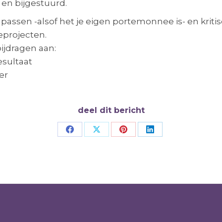
en bijgestuurd.
ssen -alsof het je eigen portemonnee is- en kritisc
eprojecten.
ijdragen aan:
esultaat
er
deel dit bericht
Deel
Deel
Deel
Deel
op
op
op
op
Facebook
X
Pinterest
LinkedIn