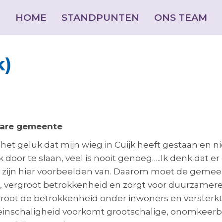
HOME
HOME
STANDPUNTEN
STANDPUNTEN
ONS TEAM
ONS TEAM
k)
bare gemeente
het geluk dat mijn wieg in Cuijk heeft gestaan en n
k door te slaan, veel is nooit genoeg…..Ik denk dat er
ijn hier voorbeelden van. Daarom moet de gemeent
k, vergroot betrokkenheid en zorgt voor duurzamer
groot de betrokkenheid onder inwoners en versterkt
 Kleinschaligheid voorkomt grootschalige, onomkeerb