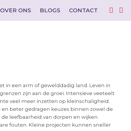
OVER ONS
OVER ONS
BLOGS
BLOGS
CONTACT
CONTACT
Facebo
Facebo
Ins
Ins
page
page
pag
pag
opens
opens
ope
ope
in
in
in
in
new
new
ne
ne
window
window
win
win
iet in een arm of gewelddadig land. Leven in
 grenzen zijn aan de groei. Intensieve veeteelt
e veel meer inzetten op kleinschaligheid.
e en beter gedragen keuzes binnen zowel de
 de leefbaarheid van dorpen en wijken.
are fouten. Kleine projecten kunnen sneller