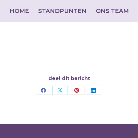
HOME
HOME
STANDPUNTEN
STANDPUNTEN
ONS TEAM
ONS TEAM
deel dit bericht
Deel
Deel
Deel
Deel
op
op
op
op
Facebook
X
Pinterest
LinkedIn