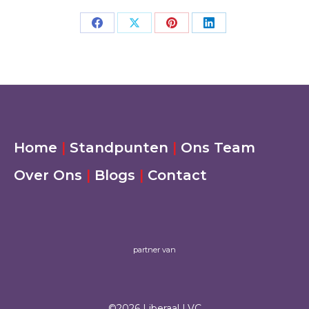
Deel
Deel
Deel
Deel
op
op
op
op
Facebook
X
Pinterest
LinkedIn
Home
|
Standpunten
|
Ons Team
Over Ons
|
Blogs
|
Contact
partner van
©2026 Liberaal LVC