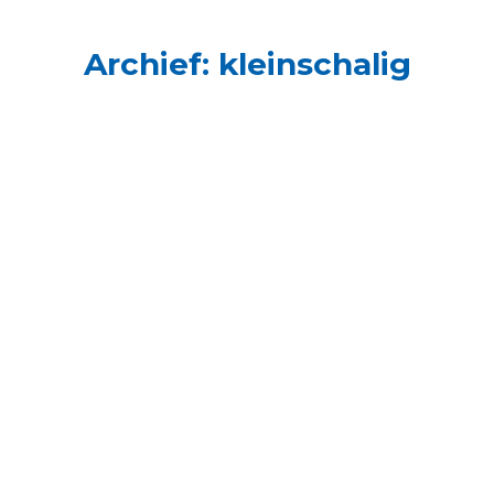
Archief:
kleinschalig
32. Gé Dievelaar (Cuijk)