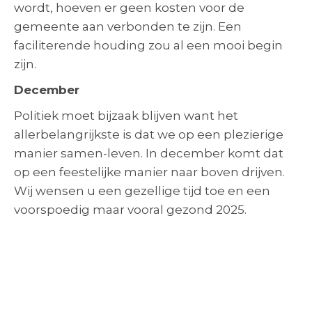
wordt, hoeven er geen kosten voor de
gemeente aan verbonden te zijn. Een
faciliterende houding zou al een mooi begin
zijn.
December
Politiek moet bijzaak blijven want het
allerbelangrijkste is dat we op een plezierige
manier samen-leven. In december komt dat
op een feestelijke manier naar boven drijven.
Wij wensen u een gezellige tijd toe en een
voorspoedig maar vooral gezond 2025.
Wil je meedenken in een bevlogen team?
Laat vooral van je horen!
Neem gerust contact op als u uw mening wil