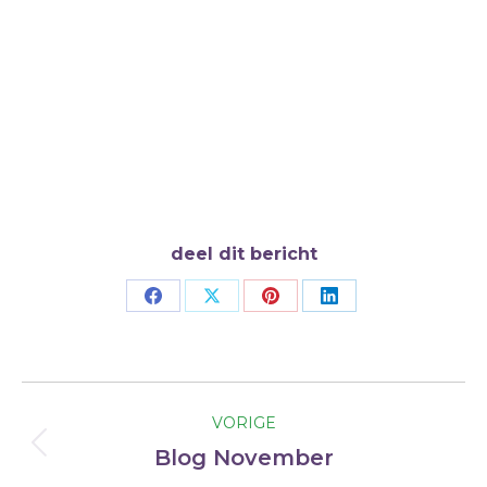
delen
Mail of bel:
Liesbeth.van.heeswijk@liberaal-lvc.nl
06-23411107
deel dit bericht
Deel
Deel
Deel
Deel
op
op
op
op
Facebook
X
Pinterest
LinkedIn
Bericht
navigatie
VORIGE
Vorig
Blog November
bericht