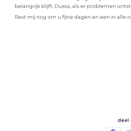
belangrijk blijft. Dusss, als er problemen on
Rest mij nog om u fijne dagen en een in alle o
Wil je meedenken in een bevlogen team?
Laat vooral van je horen!
Hoe kunnen we jou bereiken? Open, betrokke
Mail of bel:
Liesbeth.van.heeswijk@liberaal-lvc.nl
06-23411107
deel 