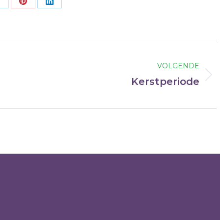
Deel
Deel
Deel
op
op
op
ok
X
Pinterest
LinkedIn
VOLGENDE
Volgend
Kerstperiode
bericht