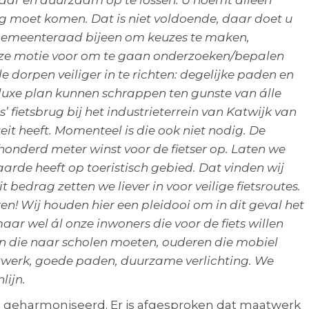
tbaar en duurzaam op te lossen. U noemt alleen
ing moet komen. Dat is niet voldoende, daar doet u
s gemeenteraad bijeen om keuzes te maken,
n onze motie voor om te gaan onderzoeken/bepalen
e dorpen veiliger in te richten: degelijke paden en
 luxe plan kunnen schrappen ten gunste van álle
fietsbrug bij het industrieterrein van Katwijk van
iteit heeft. Momenteel is die ook niet nodig. De
 honderd meter winst voor de fietser op. Laten we
rde heeft op toeristisch gebied. Dat vinden wij
t bedrag zetten we liever in voor veilige fietsroutes.
n! Wij houden hier een pleidooi om in dit geval het
ar wel ál onze inwoners die voor de fiets willen
en die naar scholen moeten, ouderen die mobiel
netwerk, goede paden, duurzame verlichting. We
lijn.
ls geharmoniseerd. Er is afgesproken dat maatwerk