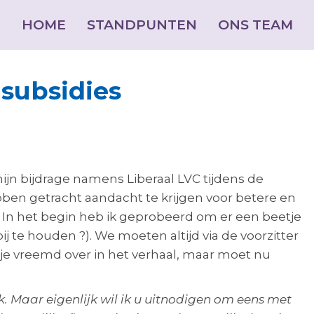
HOME
HOME
STANDPUNTEN
STANDPUNTEN
ONS TEAM
ONS TEAM
 subsidies
dec
20
mijn bijdrage namens Liberaal LVC tijdens de
en getracht aandacht te krijgen voor betere en
2023
k. In het begin heb ik geprobeerd om er een beetje
j te houden ?). We moeten altijd via de voorzitter
e vreemd over in het verhaal, maar moet nu
. Maar eigenlijk wil ik u uitnodigen om eens met