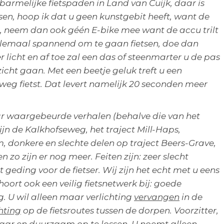
barmelijke fietspaden in Land van Cuijk, daar is
sen, hoop ik dat u geen kunstgebit heeft, want de
, neem dan ook géén E-bike mee want de accu trilt
helemaal spannend om te gaan fietsen, doe dan
 licht en af toe zal een das of steenmarter u de pas
cht gaan. Met een beetje geluk treft u een
weg fietst. Dat levert namelijk 20 seconden meer
ar waargebeurde verhalen (behalve die van het
n de Kalkhofseweg, het traject Mill-Haps,
 donkere en slechte delen op traject Beers-Grave,
 zo zijn er nog meer. Feiten zijn: zeer slecht
t geding voor de fietser. Wij zijn het echt met u eens
ort ook een veilig fietsnetwerk bij: goede
. U wil alleen maar verlichting
vervangen
in de
hting
op de fietsroutes tussen de dorpen. Voorzitter,