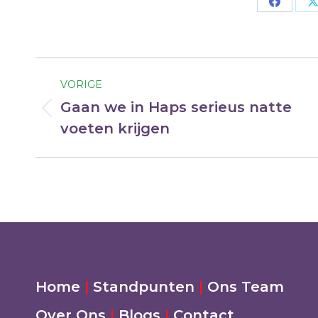
Deel
op
Facebo
Bericht
VORIGE
navigatie
Gaan we in Haps serieus natte
Vorig
voeten krijgen
bericht
Home
|
Standpunten
|
Ons Team
Over Ons
|
Blogs
|
Contact