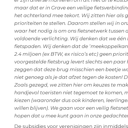
er zijn diverse manieren om dit niet al te kos
maar dat er in Grave een veilige fietsverbind
het achterland mee tekort. Wij zitten hier al
prioriteiten te stellen. Daarom stellen wij i
waar het nodig is om ons fietsnetwerk tussen d
voldoende verlichting. Wij denken dat we één
fietspaden. Wij denken dat de ‘meekoppelkans’ 
2.4 miljoen (ex BTW, ex risico’s etc) geen prior
voorgestelde fietsbrug levert slechts een paar
zeggen dat deze brug misschien een beetje waa
niet genoeg als je dat afzet tegen de kosten! Di
Zoals gezegd, we zitten hier om keuzes te make
handjevol toeristen níet tegemoet te komen, ma
kiezen (waaronder dus ook kinderen, leerling
willen blijven). We gaan voor een veilig fiets
hopen dat u mee kunt gaan in onze gedachten
De subsidies voor verenigingen zijn inmidde