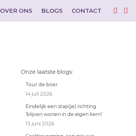
OVER ONS
OVER ONS
BLOGS
BLOGS
CONTACT
CONTACT
Facebo
Facebo
Ins
Ins
page
page
pag
pag
opens
opens
ope
ope
in
in
in
in
new
new
ne
ne
window
window
win
win
Onze laatste blogs:
Tour de boer
14 juli 2026
Eindelijk een stap(je) richting
‘blijven wonen in de eigen kern’
13 juni 2026