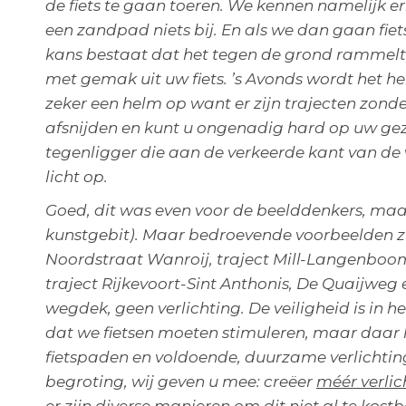
de fiets te gaan toeren. We kennen namelijk er
een zandpad niets bij. En als we dan gaan fiet
kans bestaat dat het tegen de grond rammelt
met gemak uit uw fiets. ’s Avonds wordt het 
zeker een helm op want er zijn trajecten zonder
afsnijden en kunt u ongenadig hard op uw gezi
tegenligger die aan de verkeerde kant van de 
licht op.
Goed, dit was even voor de beelddenkers, ma
kunstgebit). Maar bedroevende voorbeelden zij
Noordstraat Wanroij, traject Mill-Langenboom,
traject Rijkevoort-Sint Anthonis, De Quaijweg en
wegdek, geen verlichting. De veiligheid is in he
dat we fietsen moeten stimuleren, maar daar ho
fietspaden en voldoende, duurzame verlichting
begroting, wij geven u mee: creëer
méér verlic