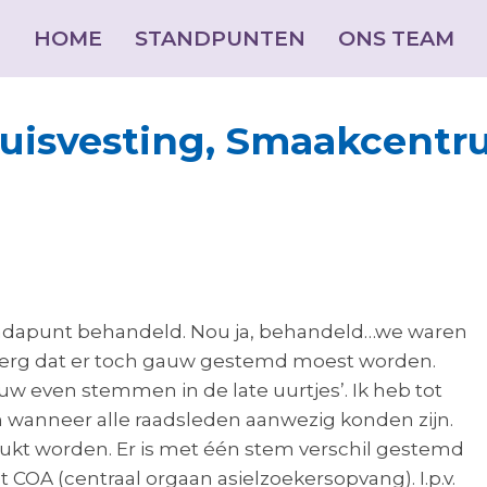
HOME
HOME
STANDPUNTEN
STANDPUNTEN
ONS TEAM
ONS TEAM
Huisvesting, Smaakcentr
jul
1
endapunt behandeld. Nou ja, behandeld…we waren
el erg dat er toch gauw gestemd moest worden.
2025
w even stemmen in de late uurtjes’. Ik heb tot
 wanneer alle raadsleden aanwezig konden zijn.
rukt worden. Er is met één stem verschil gestemd
COA (centraal orgaan asielzoekersopvang). I.p.v.