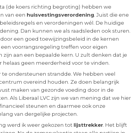
ta (de koers richting begroting) hebben we
en van een
huisvestingsverordening
. Juist die ene
 beleidsregels en verordeningen wél. De huidige
rdening. Dan kunnen we als raadsleden ook sturen.
 door een goed toewijzingsbeleid in de kernen
e een voorrangsregeling treffen voor eigen
zijn aan een bepaalde kern. U zult denken dat je
s er helaas geen meerderheid voor te vinden.
 te ondersteunen strandde. We hebben veel
aakcentrum overeind houden. Ze doen belangrijk
ewust maken van gezonde voeding door in de
orten. Als Liberaal LVC zijn we van mening dat we hier
 financieel steunen en daarmee ook onze
lang van dergelijke projecten.
ng werd ik weer gekozen tot
lijsttrekker
. Het blijft