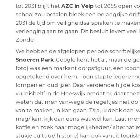
tot 2031 blijft het
AZC
in Velp
tot 2055 open vo
school zou betalen bleek een belangrijke drijf
2031 de tijd om veiligheidsafspraken te maken
verlenging aan te gaan. Dit besluit levert vee
Zonde.
We hebben de afgelopen periode schriftelij
Snoeren Park
. Google kent het al, maar de g
foto) was een markant dorpsfiguur, een icoon vo
opgetekend over hem. Toon stapte iedere morg
lompen en oud ijzer. Daar verdiende hij de kos
vuilnisbelt’ in de Heeswijk omdat hij daar toez
weten dat men vanwege de regeltjes niet op h
van te maken, in kon gaan. Tsja, ik denk dan: 
mag/ kan, kijk dan eens wat wél kan. Laat men
koffie en zoek naar mogelijkheden/ alternati
stukje cultuur/ historie) kan ook vanuit toeri