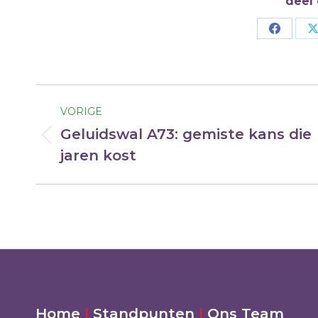
deel 
Deel
op
Facebo
Bericht
VORIGE
navigatie
Geluidswal A73: gemiste kans die
Vorig
jaren kost
bericht
Home
|
Standpunten
|
Ons Team