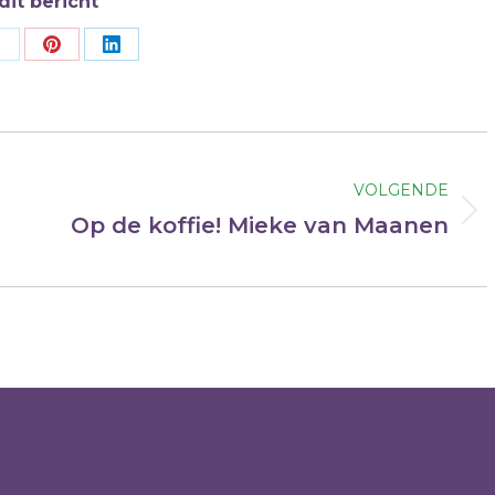
dit bericht
Deel
Deel
Deel
op
op
op
ok
X
Pinterest
LinkedIn
VOLGENDE
Volgend
Op de koffie! Mieke van Maanen
bericht