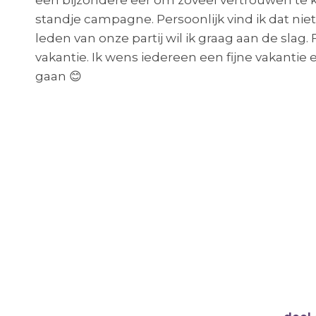
een bijzondere eer om zoveel vertrouwen te kr
standje campagne. Persoonlijk vind ik dat nie
leden van onze partij wil ik graag aan de slag.
vakantie. Ik wens iedereen een fijne vakantie e
gaan 😊
Wil je meedenken in een bevlogen team
Laat vooral van je horen!
Neem gerust contact op als u uw mening w
E-mail:
Liesbeth.van.heeswijk@liberaal-lvc.
Of bel: 06-23411107