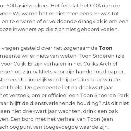
or 600 asielzoekers. Het feit dat het COA dan de
veer. Wij waren het er niet mee eens. Er was tot
 en te ervaren of er voldoende draagvlak is om een
l boze inwoners op die zich niet gehoord voelen.
ke vragen gesteld over het zogenaamde
Toon
emeente wil er niets van weten. Toon Snoeren (zie
or Cuijk. Er zijn verhalen in het Cuijks Archief
en op zijn bakfiets voor zijn handel: oud papier,
t mee. Uiteindelijk werd hij de ‘directeur van de
icht hield. De gemeente liet na driekwart jaar
et verzoek, om er officieel een Toon Snoeren Park
waar blijft de dienstverlenende houding? Als dit niet
sen niet driekwart jaar wachten, drink een bak
even. Een bord met het verhaal van Toon (een
stisch oogpunt van toegevoegde waarde zijn.