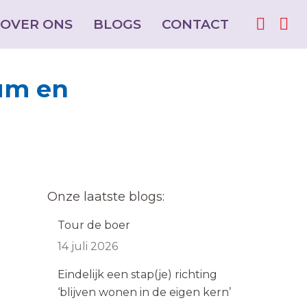
OVER ONS
OVER ONS
BLOGS
BLOGS
CONTACT
CONTACT
Facebo
Facebo
Ins
Ins
page
page
pag
pag
opens
opens
ope
ope
um en
in
in
in
in
new
new
ne
ne
window
window
win
win
Onze laatste blogs:
Tour de boer
14 juli 2026
Eindelijk een stap(je) richting
‘blijven wonen in de eigen kern’