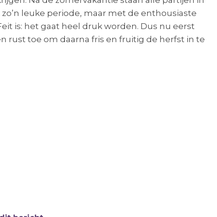
ijgen. Na de zomervakantie staan alle partijen in
t zo’n leuke periode, maar met de enthousiaste
 Feit is: het gaat heel druk worden. Dus nu eerst
n rust toe om daarna fris en fruitig de herfst in te
?
il delen.
nl