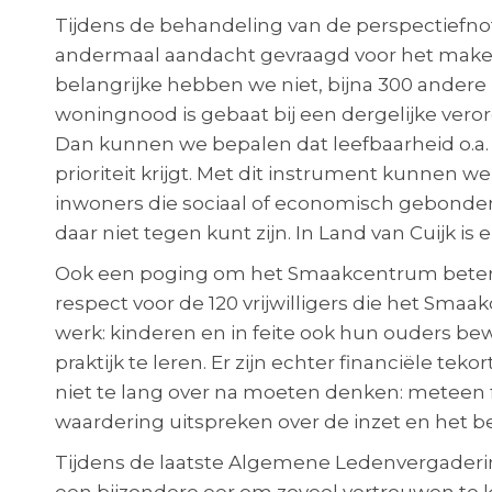
Tijdens de behandeling van de perspectiefno
andermaal aandacht gevraagd voor het mak
belangrijke hebben we niet, bijna 300 andere
woningnood is gebaat bij een dergelijke vero
Dan kunnen we bepalen dat leefbaarheid o.a.
prioriteit krijgt. Met dit instrument kunnen w
inwoners die sociaal of economisch gebonden 
daar niet tegen kunt zijn. In Land van Cuijk i
Ook een poging om het Smaakcentrum beter
respect voor de 120 vrijwilligers die het Sm
werk: kinderen en in feite ook hun ouders b
praktijk te leren. Er zijn echter financiële tek
niet te lang over na moeten denken: meteen
waardering uitspreken over de inzet en het be
Tijdens de laatste Algemene Ledenvergaderi