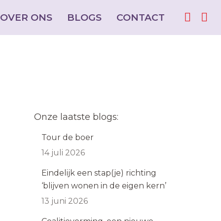
OVER ONS
OVER ONS
BLOGS
BLOGS
CONTACT
CONTACT
Facebo
Facebo
Ins
Ins
page
page
pag
pag
opens
opens
ope
ope
in
in
in
in
new
new
ne
ne
window
window
win
win
Onze laatste blogs:
Tour de boer
14 juli 2026
Eindelijk een stap(je) richting
‘blijven wonen in de eigen kern’
13 juni 2026