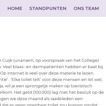
HOME
HOME
STANDPUNTEN
STANDPUNTEN
ONS TEAM
ONS TEAM
jun
16
n Cuijk (unaniem, op voorspraak van het College)
k. Veel blaas- en darmpatiënten hebben er baat bij.
2023
Op internet is veel over deze materie te lezen.
tie’ . ‘Elke toilet telt’ voor deze mensen en let wel,
a, wil je een sprongetje maken op toeristisch
elkom. Het geld (100.000) lag met het besluit op de
 kregen we deze maand als raadsleden een
d dat er geen openbaar toilet zou komen omdat