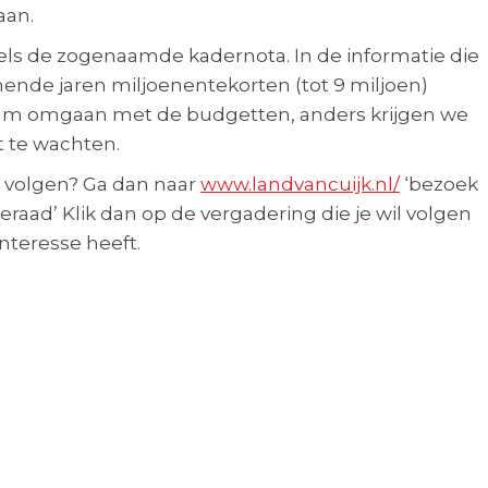
aan.
els de zogenaamde kadernota. In de informatie die
ende jaren miljoenentekorten (tot 9 miljoen)
m omgaan met de budgetten, anders krijgen we
 te wachten.
 volgen? Ga dan naar
www.landvancuijk.nl/
‘bezoek
aad’ Klik dan op de vergadering die je wil volgen
nteresse heeft.
n en daadkrachtig!