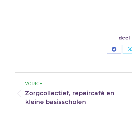
06-23411107
deel 
Deel
op
Facebo
Bericht
VORIGE
navigatie
Zorgcollectief, repaircafé en
Vorig
kleine basisscholen
bericht