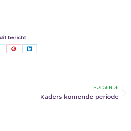
dit bericht
Deel
Deel
Deel
op
op
op
ok
X
Pinterest
LinkedIn
VOLGENDE
Volgend
Kaders komende periode
bericht