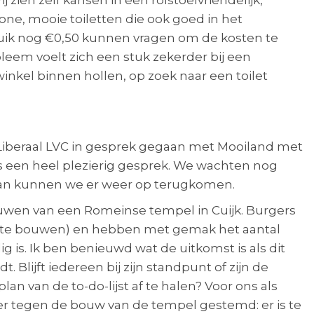
 zien zelf kansen in een rolstoelvriendelijk,
hone, mooie toiletten die ook goed in het
ruik nog €0,50 kunnen vragen om de kosten te
eem voelt zich een stuk zekerder bij een
winkel binnen hollen, op zoek naar een toilet
Liberaal LVC in gesprek gegaan met Mooiland met
s een heel plezierig gesprek. We wachten nog
 dan kunnen we er weer op terugkomen.
uwen van een Romeinse tempel in Cuijk. Burgers
te bouwen) en hebben met gemak het aantal
is. Ik ben benieuwd wat de uitkomst is als dit
lijft iedereen bij zijn standpunt of zijn de
van de to-do-lijst af te halen? Voor ons als
der tegen de bouw van de tempel gestemd: er is te