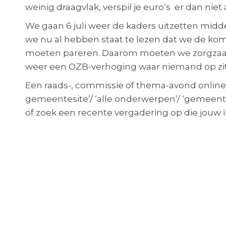
weinig draagvlak, verspil je euro’s er dan niet 
We gaan 6 juli weer de kaders uitzetten midd
we nu al hebben staat te lezen dat we de kom
moeten pareren. Daarom moeten we zorgzaa
weer een OZB-verhoging waar niemand op zit
Een raads-, commissie of thema-avond online
gemeentesite’/ ‘alle onderwerpen’/ ‘gemeenter
of zoek een recente vergadering op die jouw i
Wil je meedenken in een bevlogen team?
Laat vooral van je horen!
Hoe kunnen we jou bereiken? Open, betrokke
Mail of bel:
Liesbeth.van.heeswijk@liberaal-lvc.nl