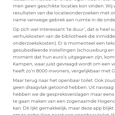
men geen geschikte locaties kon vinden. Wi
resultaten van die locatieonderzoeken met on
name vanwege gebrek aan ruimte in de onde
Op zich wel interessant ‘te duur’, dat is hee
verhuiskosten van de bibliotheek die inmiddels
onderzoekskosten). Er is momenteel een tekor
gesubsidieerde instellingen (schouwburg en B
moment dat hun euro’s uitgegeven zijn, komt
Kampen, waar juist gevraagd wordt om een voo
heeft zo’n 8000 inwoners, vergelijkbaar met G
Maar terug naar het openbaar toilet. Ook z
geen draagvlak getoond hebben. Uit navraag b
hebben we de gespreksverslagen maar eens o
te gaan maken van een zogenaamde Hogenood-
kan. Dit lijkt gemakkelijk, maar deze app blijkt 