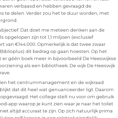
j waren verbaasd en hebben gevraagd de
s te delen. Verder zou het te duur worden, met
rgrond.
l subjectief. Dat doet me meteen denken aan de
 opgelopen zijn tot 1,1 miljoen (exclusief
t van €144.000. Opmerkelijk is dat twee zwaar
iblioplus) dit bedrag op gaan hoesten. Op het
 er géén boek meer in bijvoorbeeld De Heeswijkse
rziening als een bibliotheek. De wijk De Heeswijk
rave.
ouden het centrummanagement en de wijkraad
lijkt dat dit heel wat genuanceerder ligt. Daarom
pgevraagd. Het college stelt nu voor om gebruik
app waarop je kunt zien waar je naar het toilet
niet altijd accuraat te zijn. Op zich natuurlijk prima