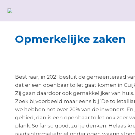
Opmerkelijke zaken
Liesbeth van Heeswijk
Best raar, in 2021 besluit de gemeenteraad va
dat er een openbaar toilet gaat komen in Cuij
Zij gaan daardoor ook gemakkelijker van huis. 
Zoek bijvoorbeeld maar eens bij ‘De toiletallian
we hebben het over 20% van de inwoners. En j
gebied, dan is een openbaar toilet ook zeer w
plank. So far so good, zul je denken. Helaas
raadsinformatiebrief onder ogen waarin ston