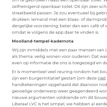
om te gebruiken naast een openbaar toilet. Wij
zelfreinigend openbaar toilet. Dit zijn zeer sc
straatbeeld passen. Je zou eventueel bij geb
drukken. Iemand met een blaas- of darmprobl
dergelijke voorziening; beter dan een café of 
omdat ie volgens de app daar te vinden is.
Mooiland-tempel-kadernota
Wij zijn inmiddels met een paar mensen van 
als thema: veilig wonen voor ouderen. Dat wa
even op informatie die ons is toegezegd en
Er is momenteel veel reuring rondom het bo
zijn een burgerinitiatief gestart (om deze
niet
handtekeningen opgehaald dat daarvoor nodig 
gevoelige onderwerp weer geagendeerd wordt. B
nieuwe argumenten voldoende om dit bouwplan 
Liberaal LVC is het simpel, we hebben al eer